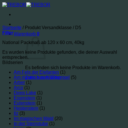
Zum
Inhalt
springen
Startseite
/
Produkt Versandklasse
/
D5
Filter
Warenkorb
0
National Packmaß ab 120 x 60 cm, 40kg
Es wurden keine Produkte gefunden, die deiner Auswahl
entsprechen.
Bildserien
Es befinden sich keine Produkte im Warenkorb.
Am Fels der Elefanten
(1)
Am mystischen Waldtempel
Zurück zum Shop
(5)
Arber
(1)
Arco
(1)
Deep Lake
(1)
Eisenstein
(1)
Eulenstein
(1)
Heidenstein
(1)
Ilz
(3)
Im magischen Wald
(20)
In der Steinstube
(1)