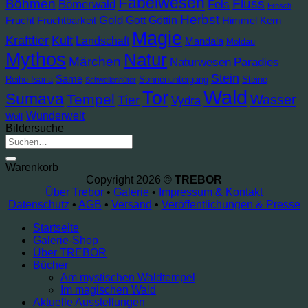
Fabelwesen
Böhmen
Fluss
Bömerwald
Fels
Frosch
Herbst
Gold
Gott
Göttin
Frucht
Fruchtbarkeit
Himmel
Kern
Magie
Krafttier
Kult
Landschaft
Mandala
Moldau
Mythos
Natur
Märchen
Naturwesen
Paradies
Stein
Same
Reihe Isaria
Sonnenuntergang
Steine
Schwellenhüter
Wald
Tor
Sumava
Tempel
Wasser
Tier
Vydra
Wunderwelt
Wolf
Bildersuche
Suche
nach:
Warenkorb
Copyright 2026 ©
TREBOR
Über Trebor
•
Galerie
•
Impressum & Kontakt
Datenschutz
•
AGB
•
Versand
•
Veröffentlichungen & Presse
Startseite
Galerie-Shop
Über TREBOR
Bücher
Am mystischen Waldtempel
Im magischen Wald
Aktuelle Ausstellungen