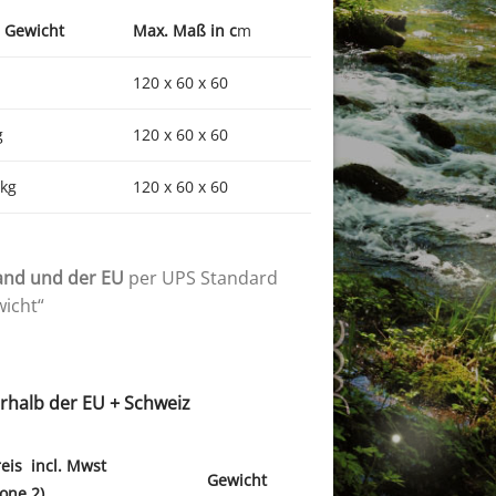
 Gewicht
Max. Maß in c
m
120 x 60 x 60
g
120 x 60 x 60
 kg
120 x 60 x 60
and und der EU
per UPS Standard
wicht“
rhalb der EU + Schweiz
reis incl. Mwst
Gewicht
Zone 2)