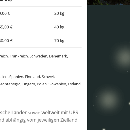
0,00 €
20 kg
55,00 €
40 kg
40,00 €
70 kg
rreich, Frankreich, Schweden, Dänemark,
alien, Spanien, Finnland, Schweiz,
Montenegro, Ungarn, Polen, Slowenien, Estland,
ische Länder
sowie
weltweit mit UPS
nd abhängig vom jeweiligen Zielland.