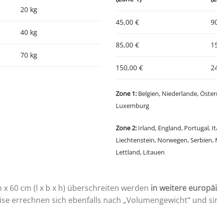
20 kg
45,00 €
9
40 kg
85,00 €
1
70 kg
150,00 €
2
Zone 1:
Belgien, Niederlande, Öste
Luxemburg
Zone 2:
Irland, England, Portugal, It
Liechtenstein, Norwegen, Serbien, 
Lettland, Litauen
 x 60 cm (l x b x h) überschreiten werden
in weitere europä
eise errechnen sich ebenfalls nach „Volumengewicht“ und si