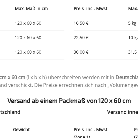
Max. Maß in cm
Preis incl. Mwst
Max.
120 x 60 x 60
16,50 €
5 kg
120 x 60 x 60
22,50 €
10 k
120 x 60 x 60
30,00 €
31,5
 cm x 60 cm
(l x b x h) überschreiten werden mit in
Deutschl
nd verschickt. Die Preise errechnen sich nach „Volumenge
Versand ab einem Packmaß von 120 x 60 cm
tschland
Versand inne
Gewicht
Preis incl. Mwst
P
(Zone 1)
(