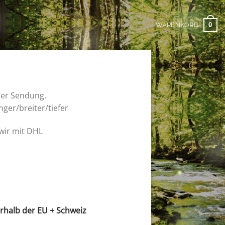
0
WARENKORB
der Sendung.
nger/breiter/tiefer
 wir mit DHL
rhalb der EU + Schweiz