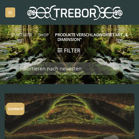
Zum
Inhalt
springen
STARTSEITE
/
SHOP
/
PRODUKTE VERSCHLAGWORTET MIT „4.
DIMENSION“
FILTER
Limitiert!