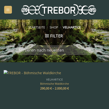
Zum
Inhalt
springen
STARTSEITE
/
SHOP
/
VELHARTICE
FILTER
VELHARTICE
Böhmische Waldkirche
290,00
€
–
2.000,00
€