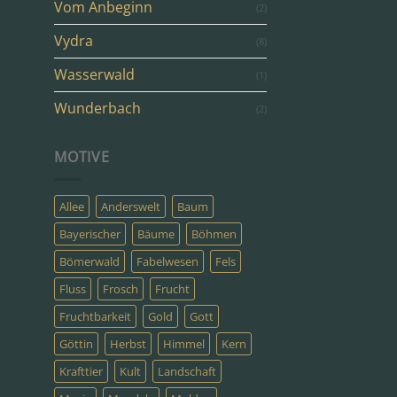
Vom Anbeginn
(2)
Vydra
(8)
Wasserwald
(1)
Wunderbach
(2)
MOTIVE
Allee
Anderswelt
Baum
Bayerischer
Bäume
Böhmen
Bömerwald
Fabelwesen
Fels
Fluss
Frosch
Frucht
Fruchtbarkeit
Gold
Gott
Göttin
Herbst
Himmel
Kern
Krafttier
Kult
Landschaft