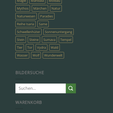
Magie
Mandala
Moldau
Mythos
Märchen
Natur
Naturwesen
Paradies
Reihe Isaria
Same
Schwellenhüter
Sonnenuntergang
Stein
Steine
Sumava
Tempel
Tier
Tor
Vydra
Wald
Wasser
Wolf
Wunderwelt
BILDERSUCHE
Suche
nach:
WARENKORB