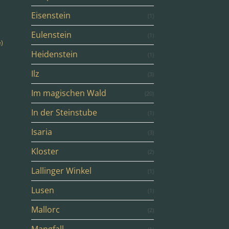
Eisenstein
(1)
Eulenstein
(1)
e)
Heidenstein
(1)
Ilz
(3)
Im magischen Wald
(20)
In der Steinstube
(1)
Isaria
(3)
Kloster
(2)
Lallinger Winkel
(1)
Lusen
(1)
Mallorc
(2)