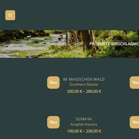
Zum
Inhalt
springen
STARTSEITE
/
SHOP
/
PRODUKTE VERSCHLAGWOR
IM MAGISCHEN WALD
Neu
Ne
Gunthers Maske
200,00
€
–
280,00
€
SUMAVA
Neu
Ne
Amphib theatre
160,00
€
–
230,00
€