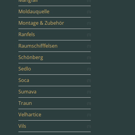
Mangfall
(1)
Moldauquelle
(1)
Montage & Zubehör
(1)
Ranfels
(1)
Raumschifffelsen
(1)
Schönberg
(1)
Sedlo
(1)
Soca
(1)
Sumava
(1)
Traun
(1)
Velhartice
(1)
Vils
(1)