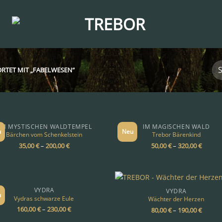
TET MIT „FABELWESEN“
AM MYSTISCHEN WALDTEMPEL
IM MAGISCHEN WALD
u
Neu
Bärchen vom Schenkelstein
Trebor Bärenkind
35,00
€
–
200,00
€
50,00
€
–
320,00
€
VYDRA
VYDRA
u
Vydras schwarze Eule
Wächter der Herzen
160,00
€
–
230,00
€
80,00
€
–
190,00
€