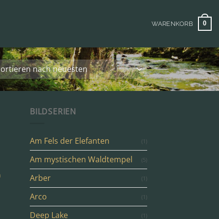
0
WARENKORB
BILDSERIEN
Am Fels der Elefanten
(1)
Am mystischen Waldtempel
(5)
Arber
(1)
Arco
(1)
Deep Lake
(1)