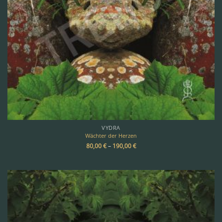
VYDRA
Wächter der Herzen
80,00
€
–
190,00
€