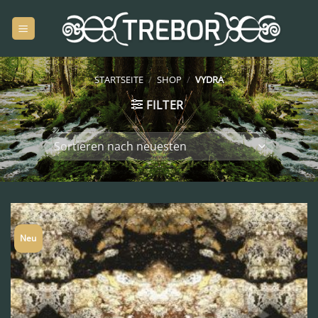
Zum
Inhalt
springen
STARTSEITE
/
SHOP
/
VYDRA
FILTER
Neu