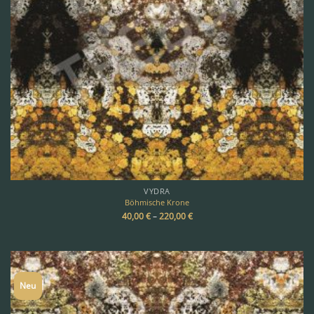
VYDRA
Böhmische Krone
40,00
€
–
220,00
€
Neu