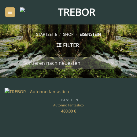
Zum
Inhalt
springen
STARTSEITE
/
SHOP
/
EISENSTEIN
FILTER
EISENSTEIN
Autonno fantastico
480,00
€