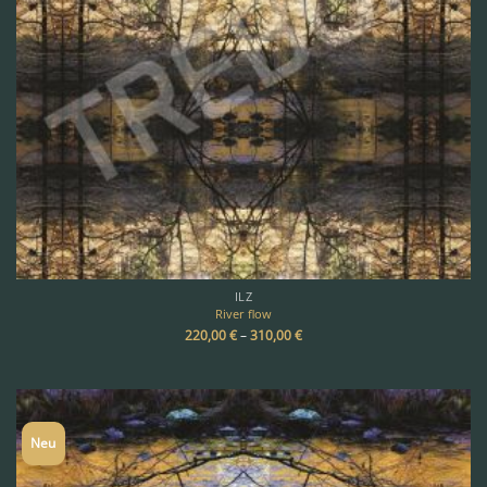
ILZ
River flow
220,00
€
–
310,00
€
Neu