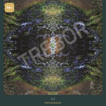
Neu
ILZ
Herbstwasser