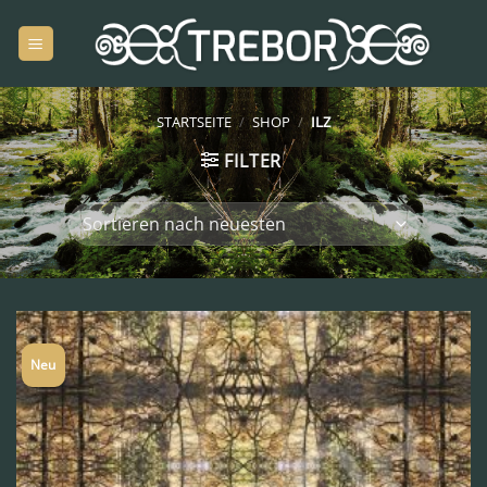
Zum
Inhalt
springen
STARTSEITE
/
SHOP
/
ILZ
FILTER
Neu