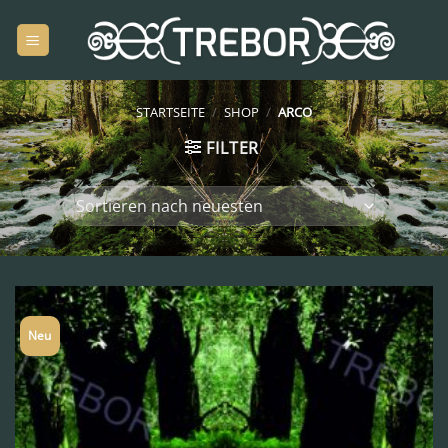
Zum
Inhalt
springen
STARTSEITE
/
SHOP
/
ARCO
FILTER
Neu