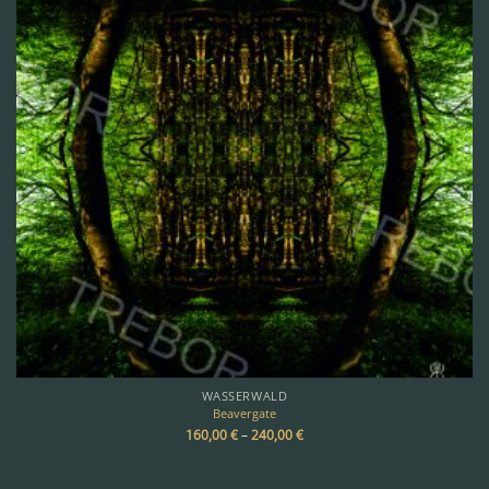
WASSERWALD
Beavergate
160,00
€
–
240,00
€