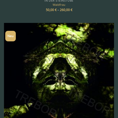
IN DER STEINSTUBE
Waldfrau
50,00
€
–
260,00
€
Neu