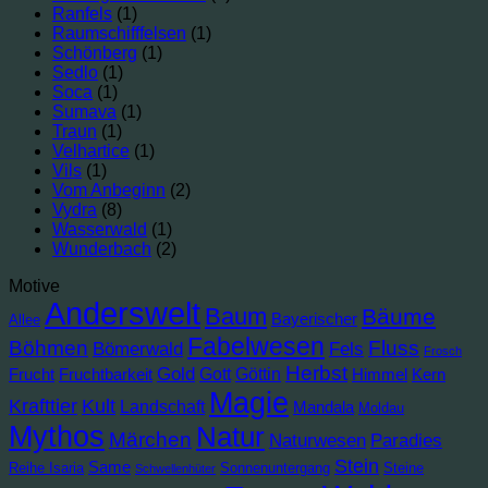
Ranfels
(1)
Raumschifffelsen
(1)
Schönberg
(1)
Sedlo
(1)
Soca
(1)
Sumava
(1)
Traun
(1)
Velhartice
(1)
Vils
(1)
Vom Anbeginn
(2)
Vydra
(8)
Wasserwald
(1)
Wunderbach
(2)
Motive
Anderswelt
Baum
Bäume
Bayerischer
Allee
Fabelwesen
Böhmen
Fluss
Bömerwald
Fels
Frosch
Herbst
Gold
Gott
Göttin
Frucht
Fruchtbarkeit
Himmel
Kern
Magie
Krafttier
Kult
Landschaft
Mandala
Moldau
Mythos
Natur
Märchen
Naturwesen
Paradies
Stein
Same
Reihe Isaria
Sonnenuntergang
Steine
Schwellenhüter