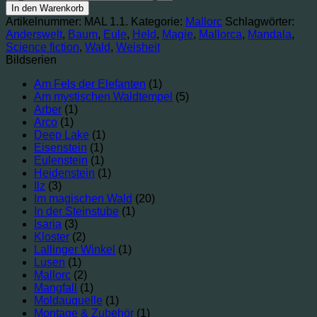
mit
In den Warenkorb
Eule
Artikelnummer:
MAL 1.1.
Kategorie:
Mallorc
Schlagwörter:
Menge
Anderswelt
,
Baum
,
Eule
,
Held
,
Magie
,
Mallorca
,
Mandala
,
Science fiction
,
Wald
,
Weisheit
Bildserien
Am Fels der Elefanten
(1)
Am mystischen Waldtempel
(5)
Arber
(1)
Arco
(1)
Deep Lake
(1)
Eisenstein
(1)
Eulenstein
(1)
Heidenstein
(1)
Ilz
(3)
Im magischen Wald
(20)
In der Steinstube
(1)
Isaria
(3)
Kloster
(2)
Lallinger Winkel
(1)
Lusen
(1)
Mallorc
(2)
Mangfall
(1)
Moldauquelle
(1)
Montage & Zubehör
(1)