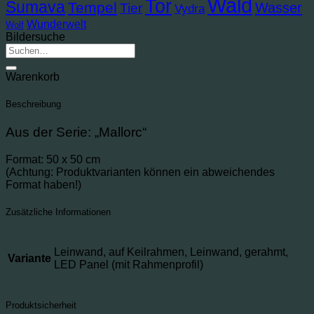
Wald
Tor
Sumava
Tempel
Wasser
Tier
Vydra
Wunderwelt
Wolf
Bildersuche
Suche
nach:
Warenkorb
Beschreibung
Aus der Serie: „Mallorc“
Format: 50 x 50 cm
(Achtung: Produktvarianten können ein abweichendes
Format haben!)
Zusätzliche Informationen
Leinwand, auf Keilrahmen, Leinwand, gerahmt,
Variante
LED Panel (mit Rahmenprofil)
Produktsicherheit