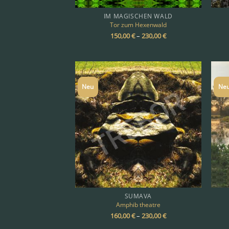
IM MAGISCHEN WALD
Tor zum Hexenwald
150,00
€
–
230,00
€
Neu
Ne
SUMAVA
Amphib theatre
160,00
€
–
230,00
€