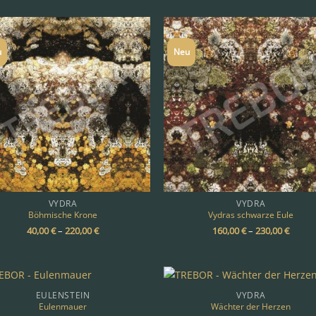
u
Neu
VYDRA
VYDRA
Böhmische Krone
Vydras schwarze Eule
40,00
€
–
220,00
€
160,00
€
–
230,00
€
EULENSTEIN
VYDRA
Eulenmauer
Wächter der Herzen