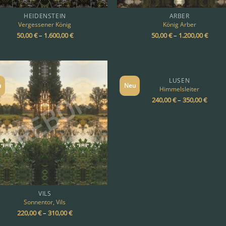
HEIDENSTEIN
ARBER
Vergessener König
König Arber
50,00
€
–
1.600,00
€
50,00
€
–
1.200,00
€
LUSEN
u
Neu
Himmelsleiter
240,00
€
–
350,00
€
VILS
Sonnentor, Vils
220,00
€
–
310,00
€