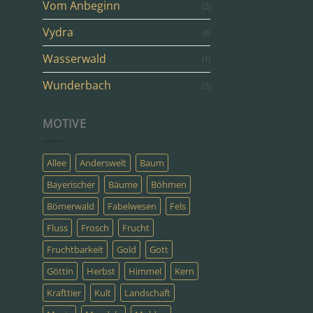
Vom Anbeginn
(2)
Vydra
(8)
Wasserwald
(1)
Wunderbach
(2)
MOTIVE
Allee
Anderswelt
Baum
Bayerischer
Bäume
Böhmen
Bömerwald
Fabelwesen
Fels
Fluss
Frosch
Frucht
Fruchtbarkeit
Gold
Gott
Göttin
Herbst
Himmel
Kern
Krafttier
Kult
Landschaft