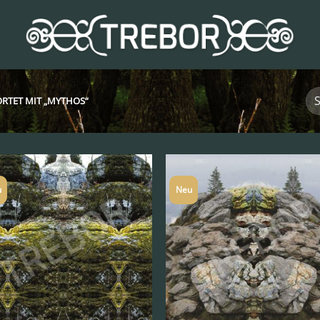
RTET MIT „MYTHOS“
u
Neu