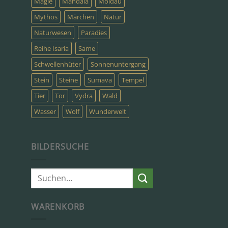
Magie
Mandala
Moldau
Mythos
Märchen
Natur
Naturwesen
Paradies
Reihe Isaria
Same
Schwellenhüter
Sonnenuntergang
Stein
Steine
Sumava
Tempel
Tier
Tor
Vydra
Wald
Wasser
Wolf
Wunderwelt
BILDERSUCHE
Suche
nach:
WARENKORB