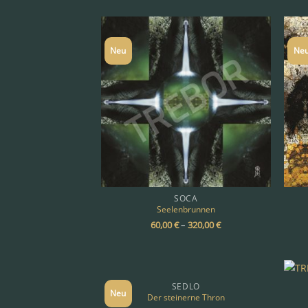
Neu
Ne
SOCA
Seelenbrunnen
60,00
€
–
320,00
€
SEDLO
Neu
Der steinerne Thron