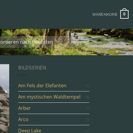
0
WARENKORB
BILDSERIEN
Am Fels der Elefanten
(1)
Am mystischen Waldtempel
(5)
Arber
(1)
Arco
(1)
Deep Lake
(1)