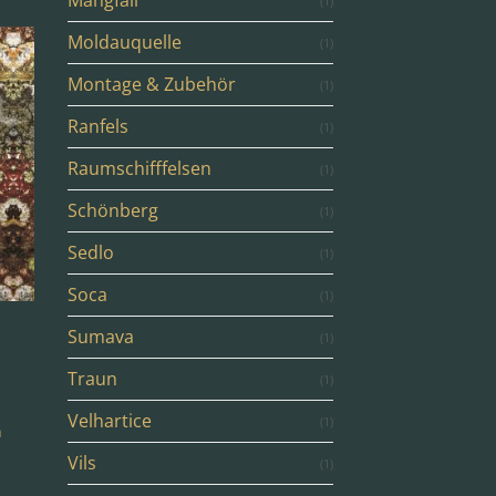
Mangfall
(1)
Moldauquelle
(1)
Montage & Zubehör
(1)
Ranfels
(1)
Raumschifffelsen
(1)
Schönberg
(1)
Sedlo
(1)
Soca
(1)
Sumava
(1)
Traun
(1)
Velhartice
(1)
Vils
(1)