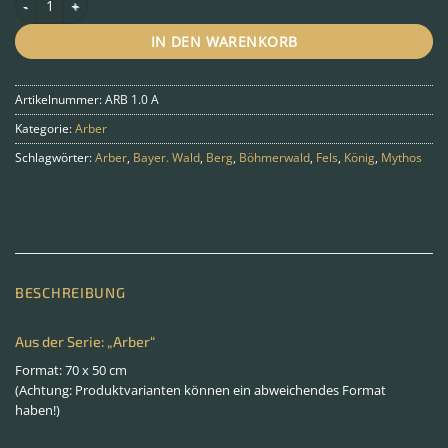
IN DEN WARENKORB
Artikelnummer:
ARB 1.0 A
Kategorie:
Arber
Schlagwörter:
Arber
,
Bayer. Wald
,
Berg
,
Böhmerwald
,
Fels
,
König
,
Mythos
BESCHREIBUNG
Aus der Serie: „Arber“
Format: 70 x 50 cm
(Achtung: Produktvarianten können ein abweichendes Format
haben!)