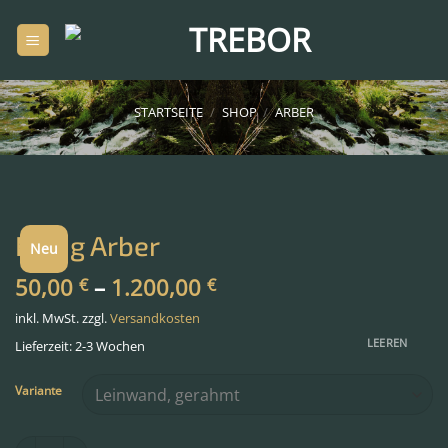
Zum
Inhalt
springen
STARTSEITE
/
SHOP
/
ARBER
König Arber
Neu
50,00
–
1.200,00
€
€
inkl. MwSt.
zzgl.
Versandkosten
LEEREN
Lieferzeit: 2-3 Wochen
Variante
König Arber Menge