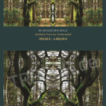
IM MAGISCHEN WALD
Goldene Tore zur Anderswelt
350,00
€
–
2.400,00
€