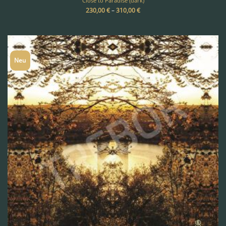
Close to Paradise (dark)
230,00
€
–
310,00
€
Neu