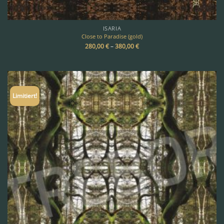
ISARIA
Close to Paradise (gold)
280,00
€
–
380,00
€
Limitiert!