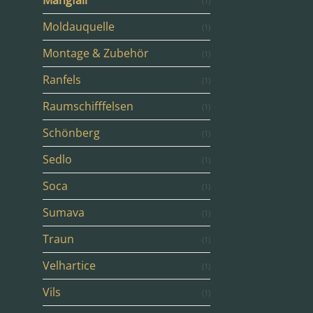
Mangfall
(1)
Moldauquelle
(1)
Montage & Zubehör
(1)
Ranfels
(1)
Raumschifffelsen
(1)
Schönberg
(1)
Sedlo
(1)
Soca
(1)
Sumava
(1)
Traun
(1)
Velhartice
(1)
Vils
(1)