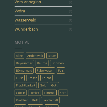
Vom Anbeginn
(2)
Vydra
(8)
Wasserwald
(1)
Wunderbach
(2)
MOTIVE
Allee
Anderswelt
Baum
Bayerischer
Bäume
Böhmen
Bömerwald
Fabelwesen
Fels
Fluss
Frosch
Frucht
Fruchtbarkeit
Gold
Gott
Göttin
Herbst
Himmel
Kern
Krafttier
Kult
Landschaft