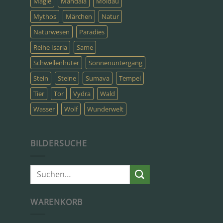
Magie
Mandala
Moldau
Mythos
Märchen
Natur
Naturwesen
Paradies
Reihe Isaria
Same
Schwellenhüter
Sonnenuntergang
Stein
Steine
Sumava
Tempel
Tier
Tor
Vydra
Wald
Wasser
Wolf
Wunderwelt
BILDERSUCHE
Suche
nach:
WARENKORB