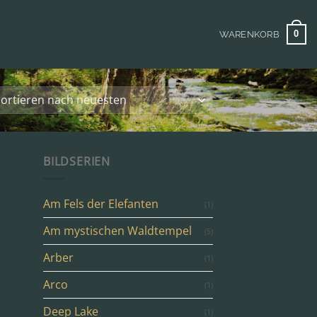
0
WARENKORB
BILDSERIEN
Am Fels der Elefanten
(1)
Am mystischen Waldtempel
(5)
Arber
(1)
Arco
(1)
Deep Lake
(1)