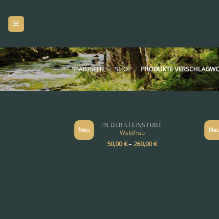
Zum
Inhalt
springen
STARTSEITE
/
SHOP
/
PRODUKTE VERSCHLAGWOR
IN DER STEINSTUBE
Neu
Ne
Waldfrau
50,00
€
–
260,00
€