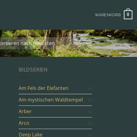
0
WARENKORB
BILDSERIEN
Am Fels der Elefanten
(1)
Am mystischen Waldtempel
(5)
Arber
(1)
Arco
(1)
Deep Lake
(1)