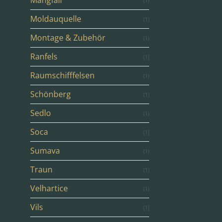
Mangfall
(1)
Moldauquelle
(1)
Montage & Zubehör
(1)
Ranfels
(1)
Raumschifffelsen
(1)
Schönberg
(1)
Sedlo
(1)
Soca
(1)
Sumava
(1)
Traun
(1)
Velhartice
(1)
Vils
(1)