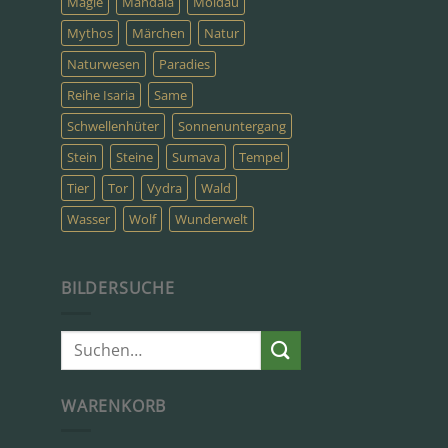
Magie
Mandala
Moldau
Mythos
Märchen
Natur
Naturwesen
Paradies
Reihe Isaria
Same
Schwellenhüter
Sonnenuntergang
Stein
Steine
Sumava
Tempel
Tier
Tor
Vydra
Wald
Wasser
Wolf
Wunderwelt
BILDERSUCHE
Suche
nach:
WARENKORB