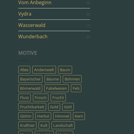
Vom Anbeginn
(2)
Vydra
(8)
Wasserwald
(1)
Wunderbach
(2)
MOTIVE
Allee
Anderswelt
Baum
Bayerischer
Bäume
Böhmen
Bömerwald
Fabelwesen
Fels
Fluss
Frosch
Frucht
Fruchtbarkeit
Gold
Gott
Göttin
Herbst
Himmel
Kern
Krafttier
Kult
Landschaft