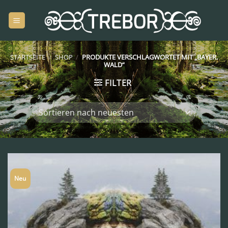
Zum
Inhalt
springen
STARTSEITE
/
SHOP
/
PRODUKTE VERSCHLAGWORTET MIT „BAYER.
WALD“
FILTER
Neu