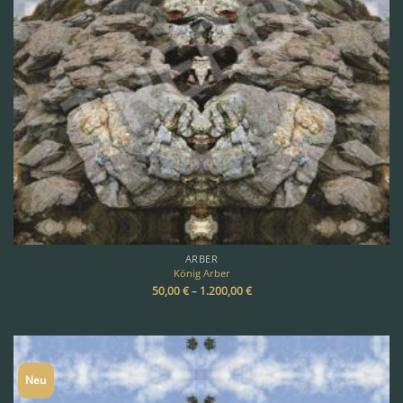
ARBER
König Arber
50,00
€
–
1.200,00
€
Neu