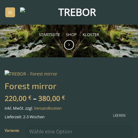
Zum
Inhalt
springen
STARTSEITE
/
SHOP
/
KLOSTER
Forest mirror
220,00
–
380,00
€
€
inkl. MwSt.
zzgl.
Versandkosten
LEEREN
Lieferzeit: 2-3 Wochen
Variante