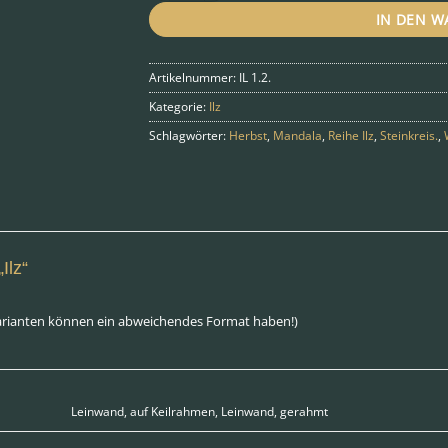
IN DEN 
Artikelnummer:
IL 1.2.
Kategorie:
Ilz
Schlagwörter:
Herbst
,
Mandala
,
Reihe Ilz
,
Steinkreis.
,
Ilz“
arianten können ein abweichendes Format haben!)
Leinwand, auf Keilrahmen, Leinwand, gerahmt