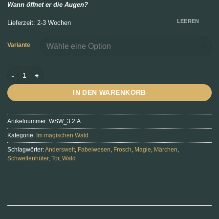
Wann öffnet er die Augen?
LEEREN
Lieferzeit: 2-3 Wochen
Variante
Waldfroschkönig Menge
IN DEN WARENKORB
Artikelnummer:
WSW_3.2.A
Kategorie:
Im magischen Wald
Schlagwörter:
Anderswelt
,
Fabelwesen
,
Frosch
,
Magie
,
Märchen
,
Schwellenhüter
,
Tor
,
Wald