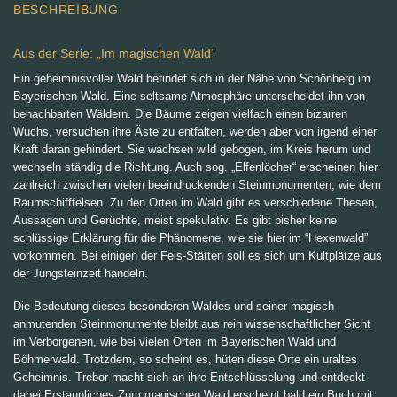
BESCHREIBUNG
Aus der Serie: „Im magischen Wald“
Ein geheimnisvoller Wald befindet sich in der Nähe von Schönberg im
Bayerischen Wald. Eine seltsame Atmosphäre unterscheidet ihn von
benachbarten Wäldern. Die Bäume zeigen vielfach einen bizarren
Wuchs, versuchen ihre Äste zu entfalten, werden aber von irgend einer
Kraft daran gehindert. Sie wachsen wild gebogen, im Kreis herum und
wechseln ständig die Richtung. Auch sog. „Elfenlöcher“ erscheinen hier
zahlreich zwischen vielen beeindruckenden Steinmonumenten, wie dem
Raumschifffelsen. Zu den Orten im Wald gibt es verschiedene Thesen,
Aussagen und Gerüchte, meist spekulativ. Es gibt bisher keine
schlüssige Erklärung für die Phänomene, wie sie hier im “Hexenwald”
vorkommen. Bei einigen der Fels-Stätten soll es sich um Kultplätze aus
der Jungsteinzeit handeln.
Die Bedeutung dieses besonderen Waldes und seiner magisch
anmutenden Steinmonumente bleibt aus rein wissenschaftlicher Sicht
im Verborgenen, wie bei vielen Orten im Bayerischen Wald und
Böhmerwald. Trotzdem, so scheint es, hüten diese Orte ein uraltes
Geheimnis. Trebor macht sich an ihre Entschlüsselung und entdeckt
dabei Erstaunliches Zum magischen Wald erscheint bald ein Buch mit