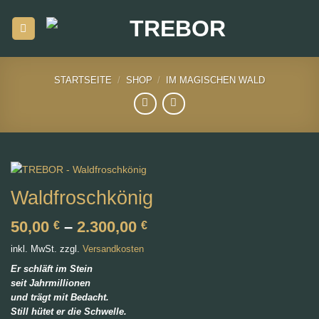
Zum
Inhalt
springen
STARTSEITE
/
SHOP
/
IM MAGISCHEN WALD
Waldfroschkönig
50,00
–
2.300,00
€
€
inkl. MwSt.
zzgl.
Versandkosten
Er schläft im Stein
seit Jahrmillionen
und trägt mit Bedacht.
Still hütet er die Schwelle.