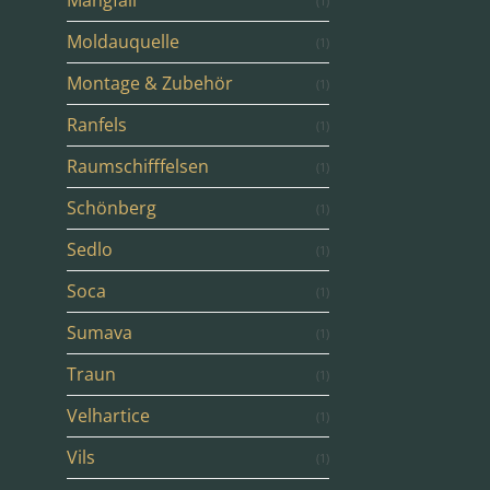
Mangfall
(1)
Moldauquelle
(1)
Montage & Zubehör
(1)
Ranfels
(1)
Raumschifffelsen
(1)
Schönberg
(1)
Sedlo
(1)
Soca
(1)
Sumava
(1)
Traun
(1)
Velhartice
(1)
Vils
(1)