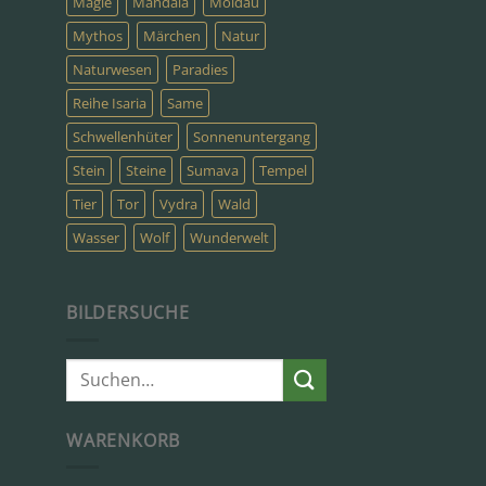
Magie
Mandala
Moldau
Mythos
Märchen
Natur
Naturwesen
Paradies
Reihe Isaria
Same
Schwellenhüter
Sonnenuntergang
Stein
Steine
Sumava
Tempel
Tier
Tor
Vydra
Wald
Wasser
Wolf
Wunderwelt
BILDERSUCHE
Suche
nach:
WARENKORB