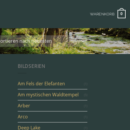
0
WARENKORB
BILDSERIEN
Am Fels der Elefanten
(1)
Am mystischen Waldtempel
(5)
Arber
(1)
Arco
(1)
Deep Lake
(1)