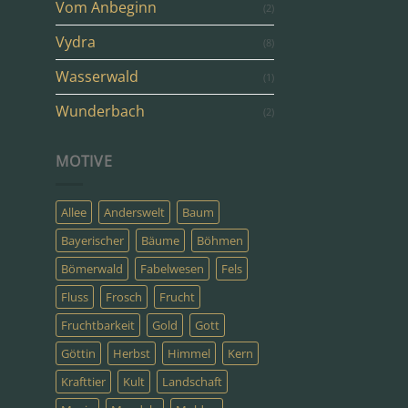
Vom Anbeginn
(2)
Vydra
(8)
Wasserwald
(1)
Wunderbach
(2)
MOTIVE
Allee
Anderswelt
Baum
Bayerischer
Bäume
Böhmen
Bömerwald
Fabelwesen
Fels
Fluss
Frosch
Frucht
Fruchtbarkeit
Gold
Gott
Göttin
Herbst
Himmel
Kern
Krafttier
Kult
Landschaft