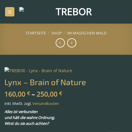
Zum
Inhalt
springen
STARTSEITE
/
SHOP
/
IM MAGISCHEN WALD
Lynx – Brain of Nature
160,00
–
250,00
€
€
inkl. MwSt.
zzgl.
Versandkosten
Alles ist verbunden
und hält die wahre Ordnung.
Wirst du sie auch achten?