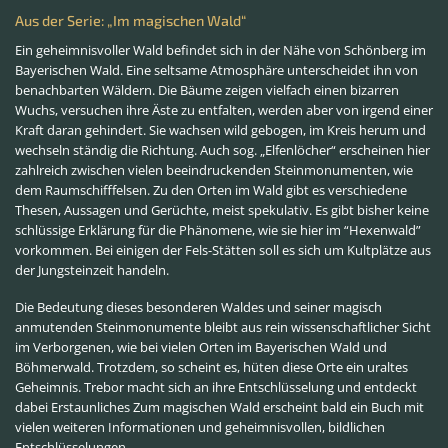
Aus der Serie: „Im magischen Wald“
Ein geheimnisvoller Wald befindet sich in der Nähe von Schönberg im
Bayerischen Wald. Eine seltsame Atmosphäre unterscheidet ihn von
benachbarten Wäldern. Die Bäume zeigen vielfach einen bizarren
Wuchs, versuchen ihre Äste zu entfalten, werden aber von irgend einer
Kraft daran gehindert. Sie wachsen wild gebogen, im Kreis herum und
wechseln ständig die Richtung. Auch sog. „Elfenlöcher“ erscheinen hier
zahlreich zwischen vielen beeindruckenden Steinmonumenten, wie
dem Raumschifffelsen. Zu den Orten im Wald gibt es verschiedene
Thesen, Aussagen und Gerüchte, meist spekulativ. Es gibt bisher keine
schlüssige Erklärung für die Phänomene, wie sie hier im “Hexenwald”
vorkommen. Bei einigen der Fels-Stätten soll es sich um Kultplätze aus
der Jungsteinzeit handeln.
Die Bedeutung dieses besonderen Waldes und seiner magisch
anmutenden Steinmonumente bleibt aus rein wissenschaftlicher Sicht
im Verborgenen, wie bei vielen Orten im Bayerischen Wald und
Böhmerwald. Trotzdem, so scheint es, hüten diese Orte ein uraltes
Geheimnis. Trebor macht sich an ihre Entschlüsselung und entdeckt
dabei Erstaunliches Zum magischen Wald erscheint bald ein Buch mit
vielen weiteren Informationen und geheimnisvollen, bildlichen
Entschlüsselungen.