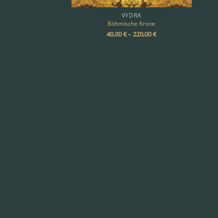
VYDRA
Böhmische Krone
40,00
€
–
220,00
€