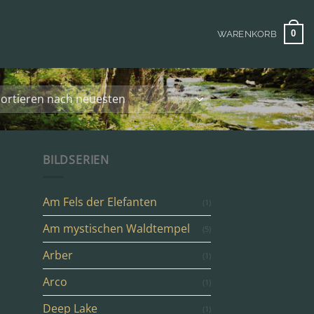
0
WARENKORB
BILDSERIEN
Am Fels der Elefanten
(1)
Am mystischen Waldtempel
(5)
Arber
(1)
Arco
(1)
Deep Lake
(1)