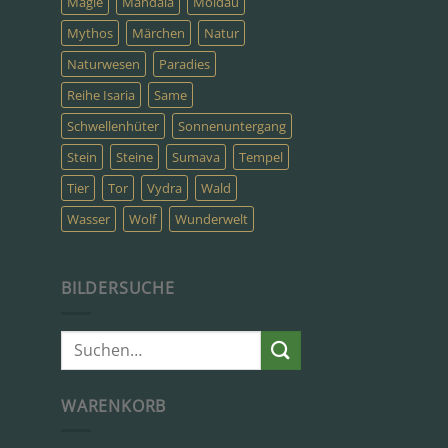
Magie
Mandala
Moldau
Mythos
Märchen
Natur
Naturwesen
Paradies
Reihe Isaria
Same
Schwellenhüter
Sonnenuntergang
Stein
Steine
Sumava
Tempel
Tier
Tor
Vydra
Wald
Wasser
Wolf
Wunderwelt
BILDERSUCHE
Suche
nach:
WARENKORB