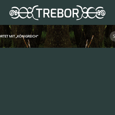
TET MIT „KÖNIGREICH“