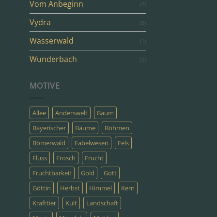
Vom Anbeginn
(2)
Vydra
(8)
Wasserwald
(1)
Wunderbach
(2)
MOTIVE
Allee
Anderswelt
Baum
Bayerischer
Bäume
Böhmen
Bömerwald
Fabelwesen
Fels
Fluss
Frosch
Frucht
Fruchtbarkeit
Gold
Gott
Göttin
Herbst
Himmel
Kern
Krafttier
Kult
Landschaft