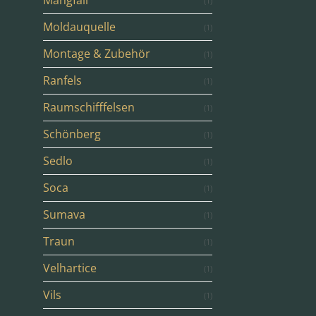
Mangfall
(1)
Moldauquelle
(1)
Montage & Zubehör
(1)
Ranfels
(1)
Raumschifffelsen
(1)
Schönberg
(1)
Sedlo
(1)
Soca
(1)
Sumava
(1)
Traun
(1)
Velhartice
(1)
Vils
(1)