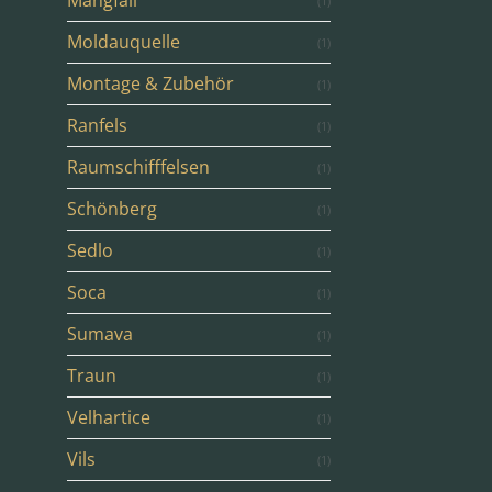
Mangfall
(1)
Moldauquelle
(1)
Montage & Zubehör
(1)
Ranfels
(1)
Raumschifffelsen
(1)
Schönberg
(1)
Sedlo
(1)
Soca
(1)
Sumava
(1)
Traun
(1)
Velhartice
(1)
Vils
(1)