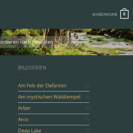
0
WARENKORB
BILDSERIEN
Am Fels der Elefanten
(1)
Am mystischen Waldtempel
(5)
Arber
(1)
Arco
(1)
Deep Lake
(1)