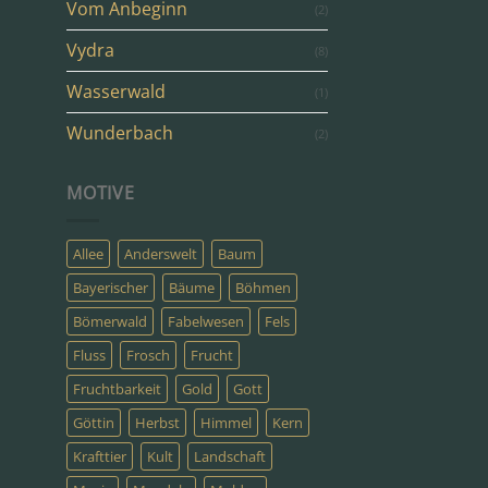
Vom Anbeginn
(2)
Vydra
(8)
Wasserwald
(1)
Wunderbach
(2)
MOTIVE
Allee
Anderswelt
Baum
Bayerischer
Bäume
Böhmen
Bömerwald
Fabelwesen
Fels
Fluss
Frosch
Frucht
Fruchtbarkeit
Gold
Gott
Göttin
Herbst
Himmel
Kern
Krafttier
Kult
Landschaft