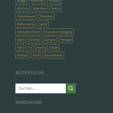
Magie
Mandala
Moldau
Mythos
Märchen
Natur
Naturwesen
Paradies
Reihe Isaria
Same
Schwellenhüter
Sonnenuntergang
Stein
Steine
Sumava
Tempel
Tier
Tor
Vydra
Wald
Wasser
Wolf
Wunderwelt
BILDERSUCHE
Suche
nach:
WARENKORB