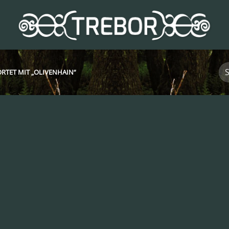
TET MIT „OLIVENHAIN“