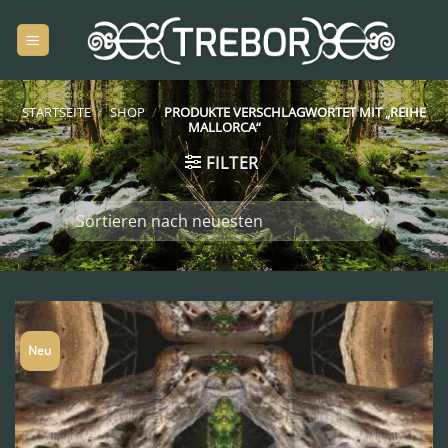
Zum
Inhalt
springen
STARTSEITE
/
SHOP
/
PRODUKTE VERSCHLAGWORTET MIT „REIHE
MALLORCA“
FILTER
Neu