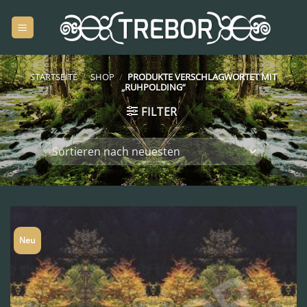
Zum
Inhalt
springen
STARTSEITE
/
SHOP
/
PRODUKTE VERSCHLAGWORTET MIT
„RUHPOLDING“
FILTER
Neu