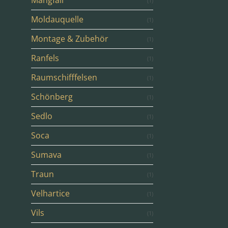
Mangfall
(1)
Moldauquelle
(1)
Montage & Zubehör
(1)
Ranfels
(1)
Raumschifffelsen
(1)
Schönberg
(1)
Sedlo
(1)
Soca
(1)
Sumava
(1)
Traun
(1)
Velhartice
(1)
Vils
(1)