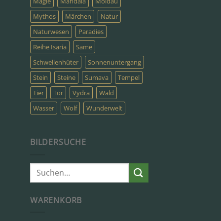
Magie
Mandala
Moldau
Mythos
Märchen
Natur
Naturwesen
Paradies
Reihe Isaria
Same
Schwellenhüter
Sonnenuntergang
Stein
Steine
Sumava
Tempel
Tier
Tor
Vydra
Wald
Wasser
Wolf
Wunderwelt
BILDERSUCHE
Suche
nach:
WARENKORB