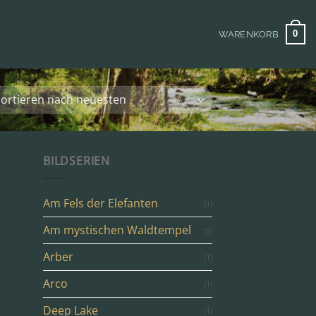
0
WARENKORB
BILDSERIEN
Am Fels der Elefanten
(1)
Am mystischen Waldtempel
(5)
Arber
(1)
Arco
(1)
Deep Lake
(1)