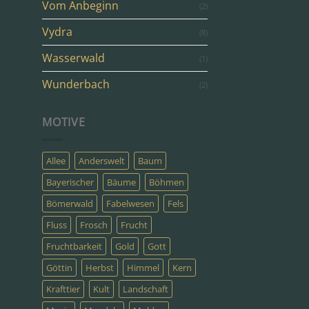
Vom Anbeginn
(2)
Vydra
(8)
Wasserwald
(1)
Wunderbach
(2)
MOTIVE
Allee
Anderswelt
Baum
Bayerischer
Bäume
Böhmen
Bömerwald
Fabelwesen
Fels
Fluss
Frosch
Frucht
Fruchtbarkeit
Gold
Gott
Göttin
Herbst
Himmel
Kern
Krafttier
Kult
Landschaft