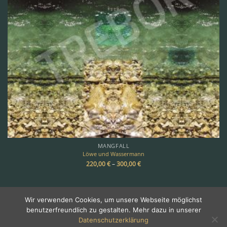
MANGFALL
Löwe und Wassermann
220,00
€
–
300,00
€
Wir verwenden Cookies, um unsere Webseite möglichst
benutzerfreundlich zu gestalten. Mehr dazu in unserer
Copyright 2026 ©
TREBOR
Datenschutzerklärung
Über Trebor
•
Galerie
•
Impressum & Kontakt