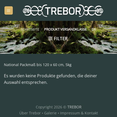
Zum
Inhalt
springen
STARTSEITE
/
PRODUKT VERSANDKLASSE
/
D1
FILTER
National Packmaß bis 120 x 60 cm, 5kg
Es wurden keine Produkte gefunden, die deiner
Auswahl entsprechen.
Copyright 2026 ©
TREBOR
Über Trebor
•
Galerie
•
Impressum & Kontakt