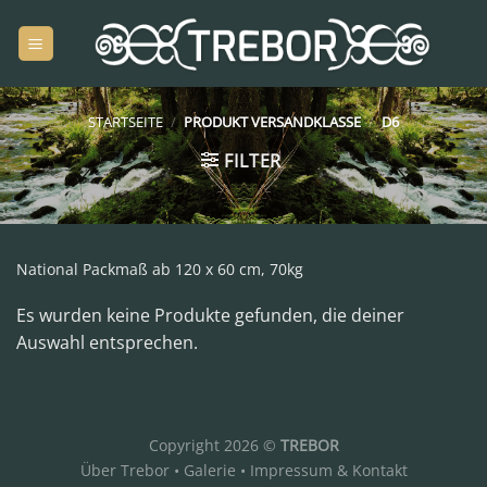
Zum
Inhalt
springen
STARTSEITE
/
PRODUKT VERSANDKLASSE
/
D6
FILTER
National Packmaß ab 120 x 60 cm, 70kg
Es wurden keine Produkte gefunden, die deiner
Auswahl entsprechen.
Copyright 2026 ©
TREBOR
Über Trebor
•
Galerie
•
Impressum & Kontakt