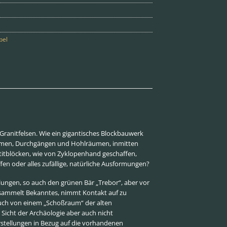
pel
ranitfelsen. Wie ein gigantisches Blockbauwerk
 Türmen, Durchgängen und Hohlräumen, inmitten
titblöcken, wie von Zyklopenhand geschaffen,
ffen oder alles zufällige, natürliche Ausformungen?
ungen, so auch den grünen Bär „Trebor“, aber vor
d sammelt Bekanntes, nimmt Kontakt auf zu
 auch von einem „Schoßraum“ der alten
 Sicht der Archäologie aber auch nicht
stellungen in Bezug auf die vorhandenen