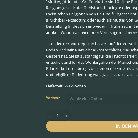
“Muttergöttin oder Große Mutter sind übliche Be
Religionsgeschichte für historisch belegte oder h
theistischen Religionen von ur- und frühgeschicht
(Fruchtbarkeitsgöttin) oder auch als Mutter von G
Darstellung findet sich entweder in frühen schrif
antiken Wandmalereien oder Venusfiguren.”
(Peter
“Die Idee der Muttergöttin basiert auf der Vorstel
Boden und seine Bewohner (menschliche, tierische
Geister) hat. Sie ist zuständig für die Fruchtbarkei
entscheidend für das Wohlergehen der Menschen. M
Pflanzerkulturen belegt, bei denen die Erde als U
und religiöser Bedeutung war.
(Wörterbuch der Völkerk
Lieferzeit: 2-3 Wochen
Variante
Schoß der Mutter - Quelle des Lebens Menge
IN DEN 