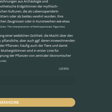
zeichnungen aus Archäologie und
ypothetische Erdgöttinnen der mythisch-
lichen Kulturen, die als Lebensspenderin
öttern oder als beides verehrt wurden. Ihre
tlichen Zeugnissen oder in Kunstwerken wie etwa
 Ucko: The Interpretation of Anthropomorpic Figurines)
lung einer weiblichen Gottheit, die Macht über den
, pflanzliche, aber auch ggf. deren innewohnenden
t der Pflanzen, häufig auch der Tiere und damit
uttergöttinnen sind in erster Linie für
rsprung der Pflanzen von zentraler ökonomischer
unde)
LEEREN
WARENKORB