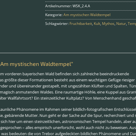
Artikelnummer:
WSK_2.4.A
Kategorie:
Am mystischen Waldtempel
Schlagwörter:
Fruchtbarkeit
,
Kult
,
Mythos
,
Natur
,
Tem
: „Am mystischen Waldtempel“
m vorderen bayerischen Wald befinden sich zahlreiche beeindruckende
 größte dieser Formationen besteht aus einem wuchtigen Gefüge riesiger G
inander und übereinander gestapelt, mit ungezählten Klüften und Spalten,
, magisch anmutenden Waldes. Eine raumartige Höhle, eine Kuppel aus Gran
 alter Wallfahrtsort? Ein steinzeitlicher Kultplatz? Von Menschenhand gescha
taunliche Phänomene im Rahmen seiner bildlich-fotografischen Entschlüssel
ße, gebärende Mutter. Nun geht er der Sache auf die Spur, recherchiert un
es sich hier um einen steinzeitlichen, astronomischen Tempel handeln, aber
gesprochen – alles empirisch unerforscht, wohl auch nicht zu beweisen. Aus
 was bedeuten die von Trebor aufgedeckten bildlichen Phänomene und Dar